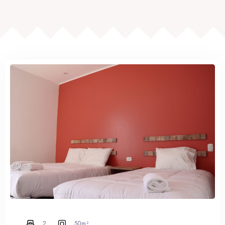
2
50m²