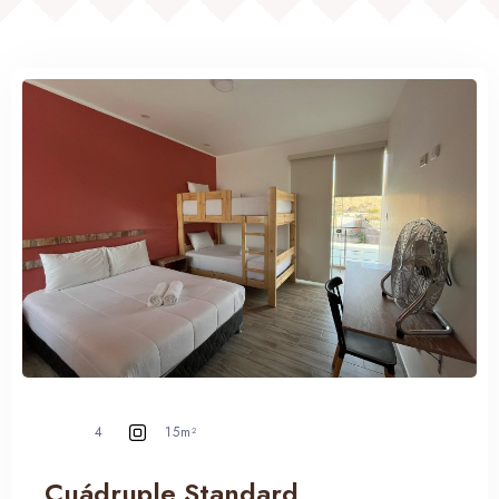
RESERVA YA
4
15m²
Cuádruple Standard