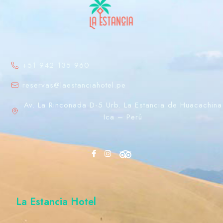
+51 942 135 960
reservas@laestanciahotel.pe
Av. La Rinconada D-5 Urb. La Estancia de Huacachina
Ica – Perú
La Estancia Hotel