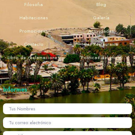
Filosofia
Blog
Habitaciones
Galería
Promociones
Actividades
Contacto
Bar Restaurante
Libro de reclamaciones
Políticas del Hotel
Informes