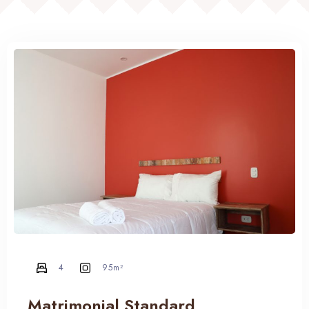
4
95m²
Matrimonial Standard