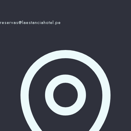
reservas@laestanciahotel.pe