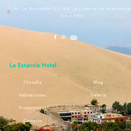
Av. La Rinconada D-5 Urb. La Estancia de Huacachina
Ica – Perú
La Estancia Hotel
100
Filosofia
Blog
Habitaciones
Galería
Promociones
Actividades
Contacto
Bar Restaurante