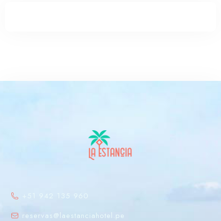
RESERVA YA
+51 942 135 960
reservas@laestanciahotel.pe