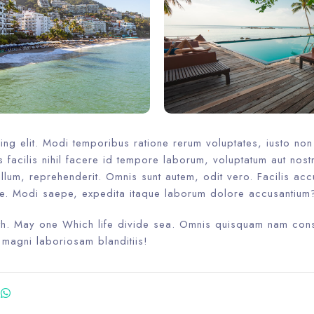
ing elit. Modi temporibus ratione rerum voluptates, iusto no
iis facilis nihil facere id tempore laborum, voluptatum aut nost
llum, reprehenderit. Omnis sunt autem, odit vero. Facilis ac
e. Modi saepe, expedita itaque laborum dolore accusantium
rth. May one Which life divide sea. Omnis quisquam nam cons
 magni laboriosam blanditiis!