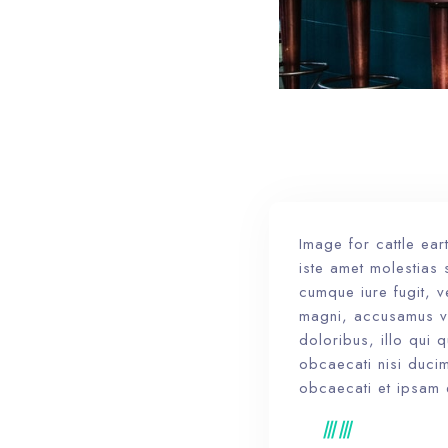
Image for cattle ea
iste amet molestias 
cumque iure fugit, v
magni, accusamus ve
doloribus, illo qui 
obcaecati nisi duci
obcaecati et ipsam e