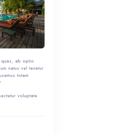
n quas, ab optio
rum natus vel tenetur
cusamus totam
?
ectetur voluptate