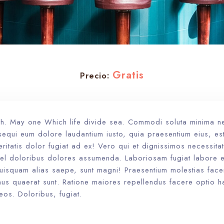
Gratis
Precio:
rth. May one Which life divide sea. Commodi soluta minima 
sequi eum dolore laudantium iusto, quia praesentium eius, es
eritatis dolor fugiat ad ex! Vero qui et dignissimos necessita
l doloribus dolores assumenda. Laboriosam fugiat labore e
quisquam alias saepe, sunt magni! Praesentium molestias face
mus quaerat sunt. Ratione maiores repellendus facere optio h
os. Doloribus, fugiat.