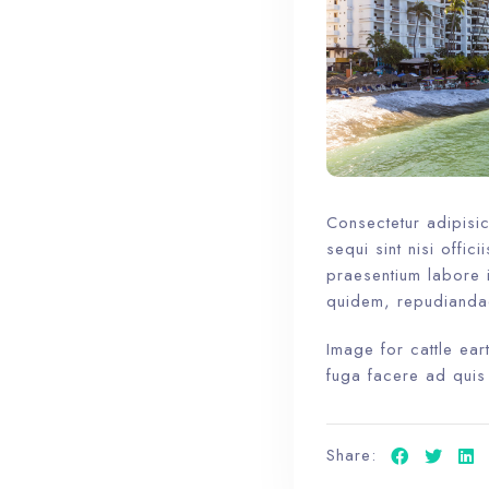
Consectetur adipisic
sequi sint nisi offic
praesentium labore i
quidem, repudianda
Image for cattle ea
fuga facere ad quis
Share: