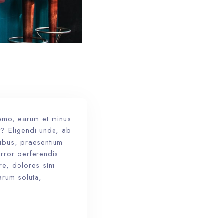
nemo, earum et minus
t? Eligendi unde, ab
tibus, praesentium
rror perferendis
re, dolores sint
arum soluta,