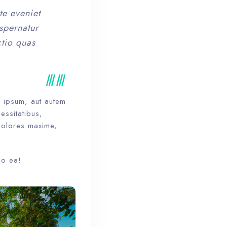
te eveniet
spernatur
ctio quas
a ipsum, aut autem
essitatibus,
Dolores maxime,
io ea!