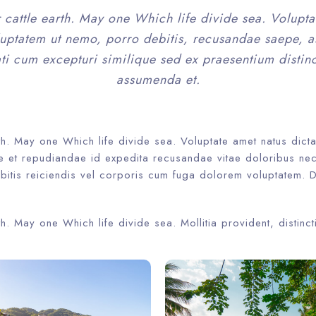
 cattle earth. May one Which life divide sea. Volupta
uptatem ut nemo, porro debitis, recusandae saepe, a
i cum excepturi similique sed ex praesentium distin
assumenda et.
th. May one Which life divide sea. Voluptate amet natus dict
te et repudiandae id expedita recusandae vitae doloribus nec
itis reiciendis vel corporis cum fuga dolorem voluptatem. 
th. May one Which life divide sea. Mollitia provident, distinct