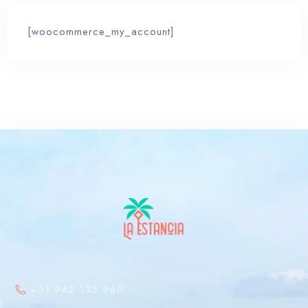
[woocommerce_my_account]
RESERVA YA
+51 942 135 960