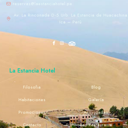
reservas@laestanciahotel.pe
Av. La Rinconada D-5 Urb. La Estancia de Huacachina
Ica – Perú
La Estancia Hotel
100
Filosofia
Blog
Habitaciones
Galería
Promociones
Actividades
Contacto
Bar Restaurante