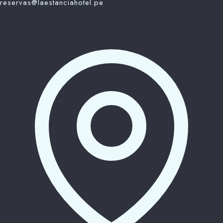
reservas@laestanciahotel.pe
100